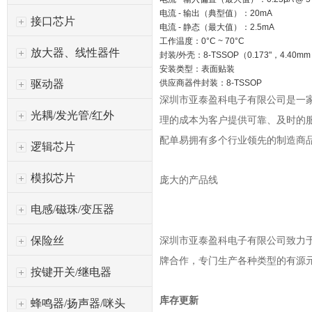
电流 - 输出（典型值）：20mA
接口芯片
电流 - 静态（最大值）：2.5mA
工作温度：0°C ~ 70°C
放大器、线性器件
封装/外壳：8-TSSOP（0.173"，4.40m
安装类型：表面贴装
驱动器
供应商器件封装：8-TSSOP
深圳市亚泰盈科电子有限公司是一
光耦/发光管/红外
理的成本为客户提供可靠、及时的
配单易拥有多个行业领先的制造商
逻辑芯片
模拟芯片
庞大的产品线
电感/磁珠/变压器
保险丝
深圳市亚泰盈科电子有限公司
致力于
牌合作，专门生产各种类型的有源
按键开关/继电器
库存更新
蜂鸣器/扬声器/咪头