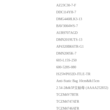
AZ23C30-7-F
DDC114YH-7
DMG4468LK3-13
BAV3004WS-7
AUR9707AGD
DMN2019UTS-13
AP4320BK6TR-G1
DMN2005K-7
603-L15S-250
600-528S-080
IS25WP032D-JTLE-TR
Anti-Static Bag 10cm&&15cm
2.54-2&&5P立贴母 (AAAA252832)
TCZM4V7BTR
TCZM4747ATR
TCZM4746ATR