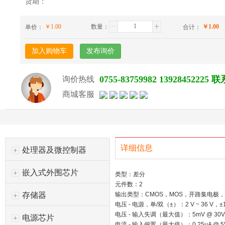
货期：
￥
1.00
数量：
￥
1.00
单价：
合计：
加入购物车
发布询价
0755-83759982 139284522
询价热线
商城客服
详细信息
处理器及微控制器
嵌入式外围芯片
类型：差分
元件数：2
存储器
输出类型：CMOS，MOS，开路集电极，
电压 - 电源，单/双（±）：2 V ~ 36 V，±1 
电压 - 输入失调（最大值）：5mV @ 30
电源芯片
电流 - 输入偏置（最大值）：0.25μA @ 5