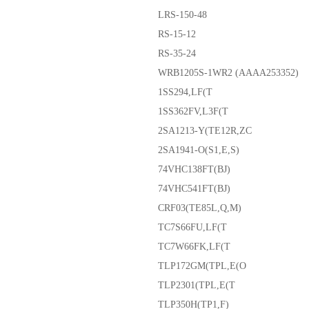
LRS-150-48
RS-15-12
RS-35-24
WRB1205S-1WR2 (AAAA253352)
1SS294,LF(T
1SS362FV,L3F(T
2SA1213-Y(TE12R,ZC
2SA1941-O(S1,E,S)
74VHC138FT(BJ)
74VHC541FT(BJ)
CRF03(TE85L,Q,M)
TC7S66FU,LF(T
TC7W66FK,LF(T
TLP172GM(TPL,E(O
TLP2301(TPL,E(T
TLP350H(TP1,F)