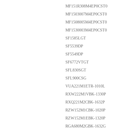
MF151R308M4EP0CST0
MF1503007M4EP0CST0
MF1508005M4EP0CST0
MF1530003M4EP0CST0
SF1585LGT
SF5539DP
SF5549DP
SF6772VTGT
SFL830SGT
SFL900CSG
VUA221M1ETR-1010L
RXW222M1VBK-1330P
RXQ221M2CBK-1632P
RZW152M1CBK-1020P
RZW152M1EBK-1320P
RGA680M2GBK-1632G