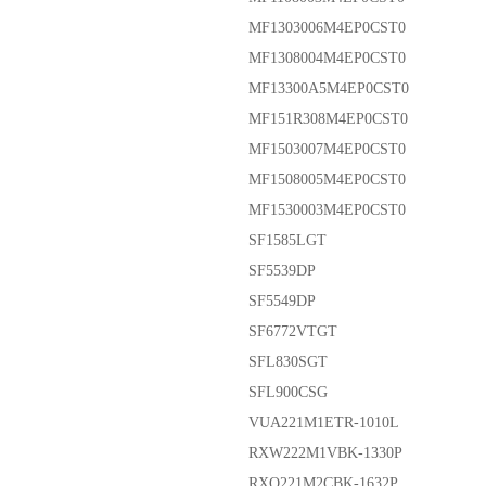
MF1303006M4EP0CST0
MF1308004M4EP0CST0
MF13300A5M4EP0CST0
MF151R308M4EP0CST0
MF1503007M4EP0CST0
MF1508005M4EP0CST0
MF1530003M4EP0CST0
SF1585LGT
SF5539DP
SF5549DP
SF6772VTGT
SFL830SGT
SFL900CSG
VUA221M1ETR-1010L
RXW222M1VBK-1330P
RXQ221M2CBK-1632P