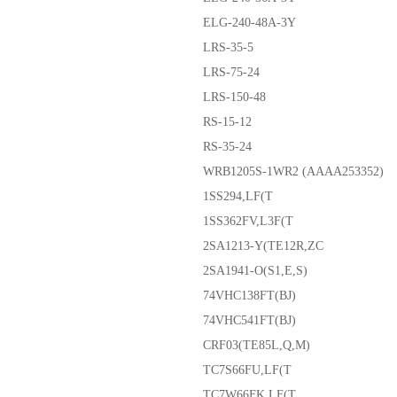
ELG-240-48A-3Y
LRS-35-5
LRS-75-24
LRS-150-48
RS-15-12
RS-35-24
WRB1205S-1WR2 (AAAA253352)
1SS294,LF(T
1SS362FV,L3F(T
2SA1213-Y(TE12R,ZC
2SA1941-O(S1,E,S)
74VHC138FT(BJ)
74VHC541FT(BJ)
CRF03(TE85L,Q,M)
TC7S66FU,LF(T
TC7W66FK,LF(T