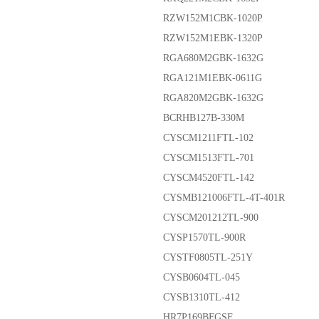
RZW152M1CBK-1020P
RZW152M1EBK-1320P
RGA680M2GBK-1632G
RGA121M1EBK-0611G
RGA820M2GBK-1632G
BCRHB127B-330M
CYSCM1211FTL-102
CYSCM1513FTL-701
CYSCM4520FTL-142
CYSMB121006FTL-4T-401R
CYSCM201212TL-900
CYSP1570TL-900R
CYSTF0805TL-251Y
CYSB0604TL-045
CYSB1310TL-412
HR7P169BFGSF