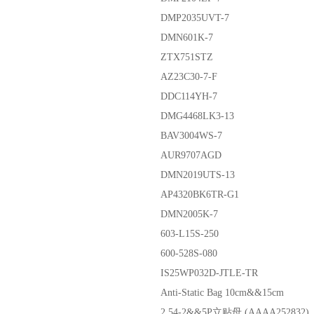
DMP2035UVT-7
DMN601K-7
ZTX751STZ
AZ23C30-7-F
DDC114YH-7
DMG4468LK3-13
BAV3004WS-7
AUR9707AGD
DMN2019UTS-13
AP4320BK6TR-G1
DMN2005K-7
603-L15S-250
600-528S-080
IS25WP032D-JTLE-TR
Anti-Static Bag 10cm&&15cm
2.54-2&&5P立贴母 (AAAA252832)