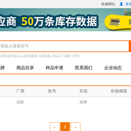
收藏网站
客服
LM324NSRG4
LM358DR
LM324L-D14-T
74HC137D
品牌
商品目录
样品申请
联系我们
企业动态
厂商
批号
封装
价格梯度
ADI
SOP
«
1
»