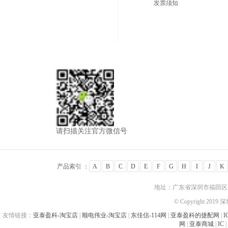
发票须知
请扫描关注官方微信号
产品索引 ：
A
B
C
D
E
F
G
H
I
J
K
地址：广东省深圳市福田区佳
© Copyright 201
友情链接：
亚泰盈科-淘宝店
|
顺电伟业-淘宝店
|
东佳信-114网
|
亚泰盈科的捷配网
|
I
网
|
亚泰商城
|
IC