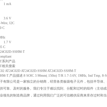
1 mA
3.6 V
2-Wire, I2C
40 C
MHz
1.7 V
85 C
24C02D-SSHM-T
mpliant
M-T系列产品
M-T相关搜索
4C02 AT24C02D AT24C02D-SSHM AT24C02D-SSHM-T
-T.产品描述:8 SOIC 3.90mm(.150in) T/R 1.7-3.6V, 1MHz, Ind Tmp, 8-S
子有限公司是一家独立的分销商，经营各类板级电子元件，包括半导体、
供可靠、及时的服务。我们专注于难以找到、分配和过时的组件（主动或
业领先的制造商品牌，通过利用我们广泛的可信赖供应商来库存过时和当