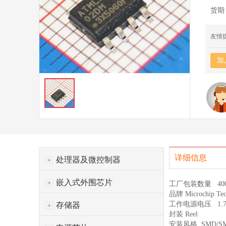
货期
友情
加
详细信息
处理器及微控制器
嵌入式外围芯片
工厂包装数量
40
品牌
Microchip Tec
工作电源电压
1.
存储器
封装
Reel
安装风格
SMD/S