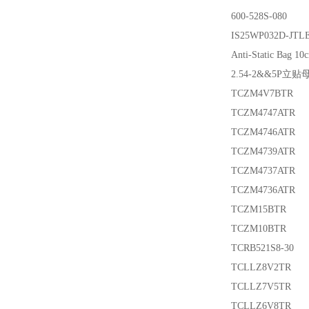
600-528S-080
IS25WP032D-JTL
Anti-Static Bag 
2.54-2&&5P立贴母
TCZM4V7BTR
TCZM4747ATR
TCZM4746ATR
TCZM4739ATR
TCZM4737ATR
TCZM4736ATR
TCZM15BTR
TCZM10BTR
TCRB521S8-30
TCLLZ8V2TR
TCLLZ7V5TR
TCLLZ6V8TR