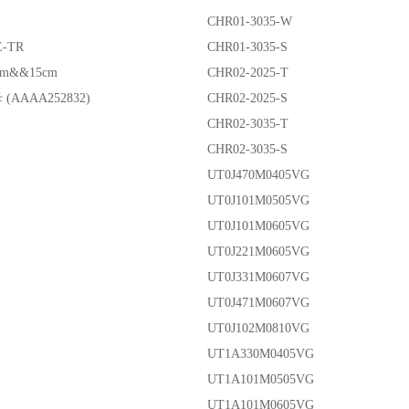
CHR01-3035-W
E-TR
CHR01-3035-S
10cm&&15cm
CHR02-2025-T
 (AAAA252832)
CHR02-2025-S
CHR02-3035-T
CHR02-3035-S
UT0J470M0405VG
UT0J101M0505VG
UT0J101M0605VG
UT0J221M0605VG
UT0J331M0607VG
UT0J471M0607VG
UT0J102M0810VG
UT1A330M0405VG
UT1A101M0505VG
UT1A101M0605VG