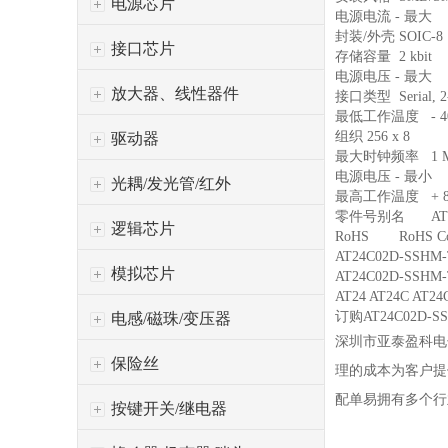
电源芯片
电源电流 - 最大
封装/外壳
SOIC-8
接口芯片
存储容量
2 kbit
电源电压 - 最大
放大器、线性器件
接口类型
Serial, 
最低工作温度
- 
组织
256 x 8
驱动器
最大时钟频率
1 
电源电压 - 最小
光耦/发光管/红外
最高工作温度
+ 
零件号别名
AT
逻辑芯片
RoHS
RoHS Co
AT24C02D-SSH
模拟芯片
AT24C02D-SSH
AT24 AT24C AT2
订购AT24C02D-SSHM
电感/磁珠/变压器
深圳市亚泰盈科电
保险丝
理的成本为客户提
配单易拥有多个行
按键开关/继电器