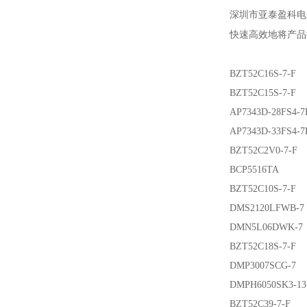
深圳市亚泰盈科电
快速高效地将产品
BZT52C16S-7-F
BZT52C15S-7-F
AP7343D-28FS4-7
AP7343D-33FS4-7
BZT52C2V0-7-F
BCP5516TA
BZT52C10S-7-F
DMS2120LFWB-7
DMN5L06DWK-7
BZT52C18S-7-F
DMP3007SCG-7
DMPH6050SK3-13
BZT52C39-7-F