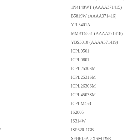
1N4148WT (AAAA371415)
B5819W (AAAA371416)
YJL3401A
MMBT5551 (AAAA371418)
YBS3010 (AAAA371419)
ICPL0501
ICPL0601
ICPL2530SM
ICPL2531SM
ICPL2630SM
ICPL4503SM
ICPLM453
IS2805
IS314W
F
ISP620-1GB
SFH615A-3XSMT&R