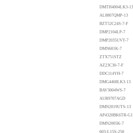
DMTH4004LK3-1
AL8807QMP-13
BZT52C24S-7-F
DMP2104LP-7
DMP2035UVT-7
DMN601K-7
ZTX751STZ
AZ23C30-7-F
DDC114YH-7
DMG4468LK3-13
BAV3004WS-7
AUR9707AGD
DMN2019UTS-13
AP4320BK6TR-G1
DMN2005K-7
603-L15S-250