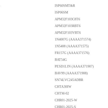
3
ISP60SMT&R
ISP06SM
APM32F103C8T6
APM32F103RBT6
APM32F103VBT6
1N4007G (AAAA371574)
1N5408 (AAAA371575)
FR157G (AAAA371576)
BAT54G
PESD1LIN (AAAA371907)
BAV99 (AAAA371908)
SN74LVC245ADBR
CHTA30IW
CHTM-02
CHR01-2025-W
CHR01-2025-S