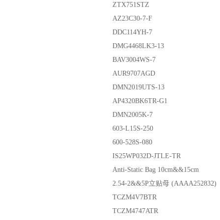
ZTX751STZ
AZ23C30-7-F
DDC114YH-7
DMG4468LK3-13
BAV3004WS-7
AUR9707AGD
DMN2019UTS-13
AP4320BK6TR-G1
DMN2005K-7
603-L15S-250
600-528S-080
IS25WP032D-JTLE-TR
Anti-Static Bag 10cm&&15cm
2.54-2&&5P立贴母 (AAAA252832)
TCZM4V7BTR
TCZM4747ATR