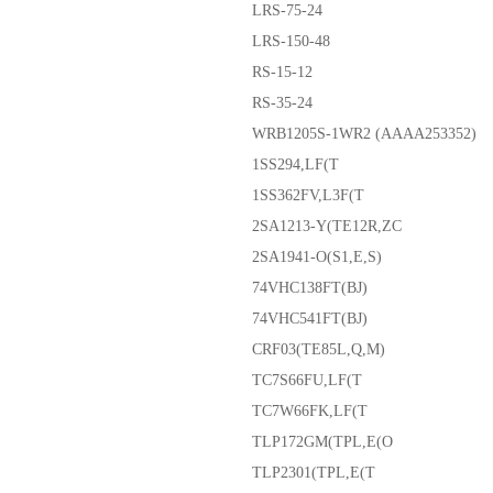
LRS-75-24
LRS-150-48
RS-15-12
RS-35-24
WRB1205S-1WR2 (AAAA253352)
1SS294,LF(T
1SS362FV,L3F(T
2SA1213-Y(TE12R,ZC
2SA1941-O(S1,E,S)
74VHC138FT(BJ)
74VHC541FT(BJ)
CRF03(TE85L,Q,M)
TC7S66FU,LF(T
TC7W66FK,LF(T
TLP172GM(TPL,E(O
TLP2301(TPL,E(T