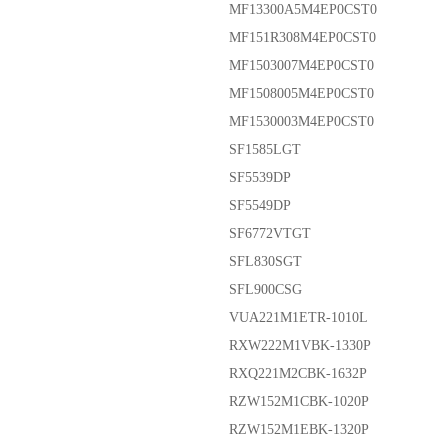
MF13300A5M4EP0CST0
MF151R308M4EP0CST0
MF1503007M4EP0CST0
MF1508005M4EP0CST0
MF1530003M4EP0CST0
SF1585LGT
SF5539DP
SF5549DP
SF6772VTGT
SFL830SGT
SFL900CSG
VUA221M1ETR-1010L
RXW222M1VBK-1330P
RXQ221M2CBK-1632P
RZW152M1CBK-1020P
RZW152M1EBK-1320P