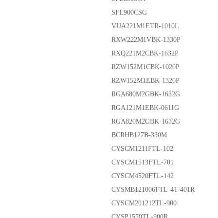
SFL900CSG
VUA221M1ETR-1010L
RXW222M1VBK-1330P
RXQ221M2CBK-1632P
RZW152M1CBK-1020P
RZW152M1EBK-1320P
RGA680M2GBK-1632G
RGA121M1EBK-0611G
RGA820M2GBK-1632G
BCRHB127B-330M
CYSCM1211FTL-102
CYSCM1513FTL-701
CYSCM4520FTL-142
CYSMB121006FTL-4T-401R
CYSCM201212TL-900
CYSP1570TL-900R