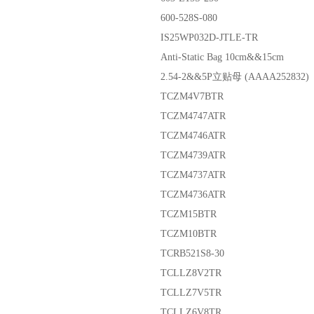
600-528S-080
IS25WP032D-JTLE-TR
Anti-Static Bag 10cm&&15cm
2.54-2&&5P立贴母 (AAAA252832)
TCZM4V7BTR
TCZM4747ATR
TCZM4746ATR
TCZM4739ATR
TCZM4737ATR
TCZM4736ATR
TCZM15BTR
TCZM10BTR
TCRB521S8-30
TCLLZ8V2TR
TCLLZ7V5TR
TCLLZ6V8TR