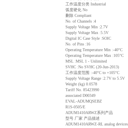
工作温度分类 Industrial
弧度硬化 No
删除 Compliant
No. of Channels :4
Supply Voltage Min :2.7V
Supply Voltage Max :5.5V
Digital IC Case Style :SOIC
No. of Pins :16
Operating Temperature Min :-40°C
Operating Temperature Max :105°C
MSL :MSL 1 - Unlimited
SVHC :No SVHC (20-Jun-2013)
工作温度范围 :-40°C to +105°C
Supply Voltage Range :2.7V to 5.5V
Weight (kg) 0.0578
Tariff No. 85423990
associated D00349
EVAL-ADUMQSEBZ
R1S-0505/E
ADUM1410ARWZ系列产品
型号 厂家 产品描述
ADUM1410ARWZ-RL analog devices Di