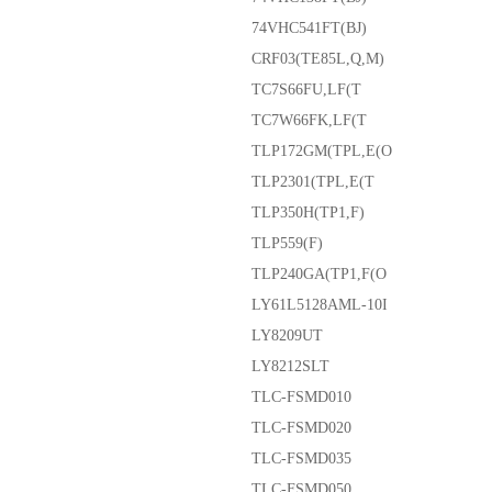
74VHC541FT(BJ)
CRF03(TE85L,Q,M)
TC7S66FU,LF(T
TC7W66FK,LF(T
TLP172GM(TPL,E(O
TLP2301(TPL,E(T
TLP350H(TP1,F)
TLP559(F)
TLP240GA(TP1,F(O
LY61L5128AML-10I
LY8209UT
LY8212SLT
TLC-FSMD010
TLC-FSMD020
TLC-FSMD035
TLC-FSMD050