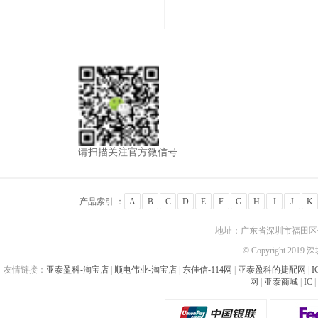
请扫描关注官方微信号
产品索引 ：
A
B
C
D
E
F
G
H
I
J
K
地址：广东省深圳市福田区佳
© Copyright 201
友情链接：
亚泰盈科-淘宝店
|
顺电伟业-淘宝店
|
东佳信-114网
|
亚泰盈科的捷配网
|
I
网
|
亚泰商城
|
IC