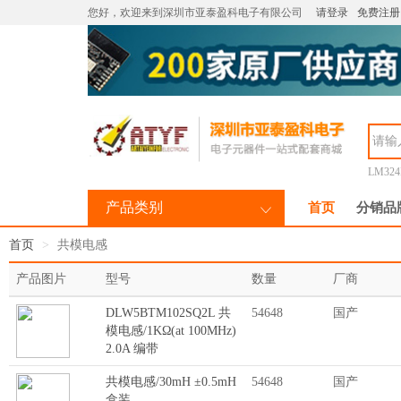
您好，欢迎来到深圳市亚泰盈科电子有限公司
请登录
免费注册
LM32
产品类别
首页
分销品
首页
共模电感
产品图片
型号
数量
厂商
DLW5BTM102SQ2L 共
54648
国产
模电感/1KΩ(at 100MHz)
2.0A 编带
共模电感/30mH ±0.5mH
54648
国产
盒装