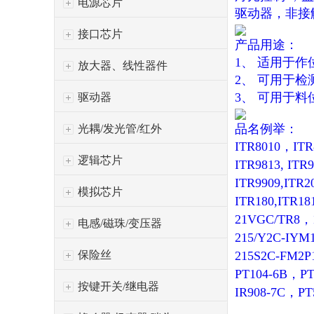
电源芯片
驱动器，非接
接口芯片
产品用途：
1、 适用于
放大器、线性器件
2、 可用于
3、 可用于
驱动器
品名例举：
光耦/发光管/红外
ITR8010，ITR81
逻辑芯片
ITR9813, ITR
ITR9909,ITR2
模拟芯片
ITR180,ITR18
21VGC/TR8，1
电感/磁珠/变压器
215/Y2C-IYM
保险丝
215S2C-FM2
PT104-6B，P
按键开关/继电器
IR908-7C，PT