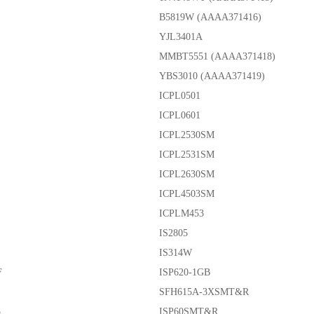
B5819W (AAAA371416)
YJL3401A
MMBT5551 (AAAA371418)
YBS3010 (AAAA371419)
ICPL0501
ICPL0601
ICPL2530SM
ICPL2531SM
ICPL2630SM
ICPL4503SM
ICPLM453
IS2805
IS314W
F
ISP620-1GB
SFH615A-3XSMT&R
3
ISP60SMT&R