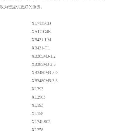
以为您提供更好的服务。
XL7135CD
XA17-G4K
XB431-LM
XB431-TL
XB385M3-1.2
XB385M3-2.5
XB3480M3-5.0
XB3480M3-3.3
XL393
XL2903
XL193
XL158
XL74LS02
XL258