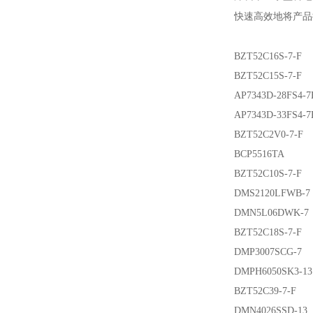
快速高效地将产品
BZT52C16S-7-F
BZT52C15S-7-F
AP7343D-28FS4-7
AP7343D-33FS4-7
BZT52C2V0-7-F
BCP5516TA
BZT52C10S-7-F
DMS2120LFWB-7
DMN5L06DWK-7
BZT52C18S-7-F
DMP3007SCG-7
DMPH6050SK3-13
BZT52C39-7-F
DMN4026SSD-13