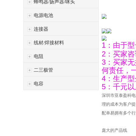
蜂鸣器/扬声器/咪头
电源电池
连接器
线材/焊接材料
1：由于
2：买家
电阻
3：买家
何责任，
二三极管
4：生产
电容
5：千元以
深圳市亚泰盈科电
理的成本为客户提
配单易拥有多个行
庞大的产品线