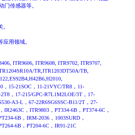
动门传感器等。
关。
等应用领域。
406, ITR9606, ITR9608, ITR9702, ITR9707,
,ITR1204SR10A/TR,ITR1203DT50A/TB,
122,ES92B4,H42B6,H2010,
T180，15-21SOC，11-21VYC/TR8，11-
-2T8，17-215/GPC-R7L1M2LOE/3T，17-
530-A3-L，67-22R6SG6SSC-B11/2T，27-
5，IR2463C，ITR9803，PT334-6B，PT374-6C，
，PT234-6B，IRM-2036，1003SURD，
T264-6B，PT204-6C，IR91-21C