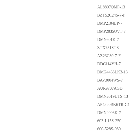
AL8807QMP-13
BZT52C24S-7-F
DMP2104LP-7
DMP2035UVT-7
DMN601K-7
ZTX751STZ
AZ23C30-7-F
DDC114YH-7
DMG4468LK3-13
BAV3004WS-7
AUR9707AGD
DMN2019UTS-13
AP4320BK6TR-G1
DMN2005K-7
603-L15S-250
600-528S-080