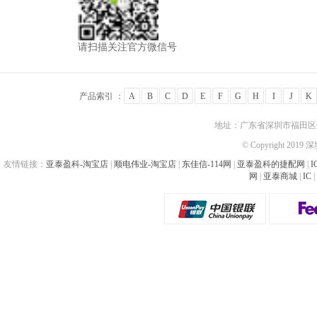
请扫描关注官方微信号
产品索引 ：
A
B
C
D
E
F
G
H
I
J
K
地址：广东省深圳市福田区佳
© Copyright 201
友情链接：
亚泰盈科-淘宝店
|
顺电伟业-淘宝店
|
东佳信-114网
|
亚泰盈科的捷配网
|
I
网
|
亚泰商城
|
IC