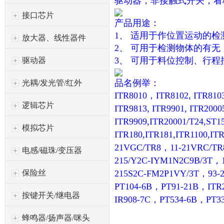
驱动器，非接触式开关，看
接口芯片
产品用途：
1、 适用于作位置运动的
放大器、线性器件
2、 可用于检测物体的有
3、 可用于料位控制、行
驱动器
品名例举：
光耦/发光管/红外
ITR8010，ITR8102, ITR8103,
逻辑芯片
ITR9813, ITR9901, ITR200
ITR9909,ITR20001/T24,ST
模拟芯片
ITR180,ITR181,ITR1100,I
21VGC/TR8，11-21VRC/TR
电感/磁珠/变压器
215/Y2C-IYM1N2C9B/3T，1
保险丝
215S2C-FM2P1VY/3T，93-
PT104-6B，PT91-21B，IT
按键开关/继电器
IR908-7C，PT534-6B，PT3
蜂鸣器/扬声器/咪头