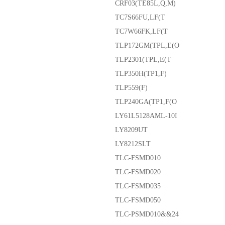
CRF03(TE85L,Q,M)
TC7S66FU,LF(T
TC7W66FK,LF(T
TLP172GM(TPL,E(O
TLP2301(TPL,E(T
TLP350H(TP1,F)
TLP559(F)
TLP240GA(TP1,F(O
LY61L5128AML-10I
LY8209UT
LY8212SLT
TLC-FSMD010
TLC-FSMD020
TLC-FSMD035
TLC-FSMD050
TLC-PSMD010&&24