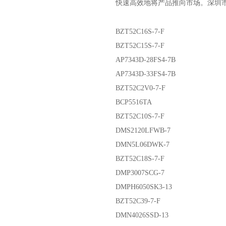
快速高效地将产品推向市场。
深圳
BZT52C16S-7-F
BZT52C15S-7-F
AP7343D-28FS4-7B
AP7343D-33FS4-7B
BZT52C2V0-7-F
BCP5516TA
BZT52C10S-7-F
DMS2120LFWB-7
DMN5L06DWK-7
BZT52C18S-7-F
DMP3007SCG-7
DMPH6050SK3-13
BZT52C39-7-F
DMN4026SSD-13