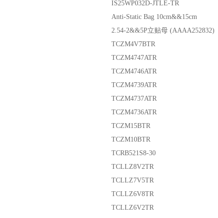
IS25WP032D-JTLE-TR
Anti-Static Bag 10cm&&15cm
2.54-2&&5P立贴母 (AAAA252832)
TCZM4V7BTR
TCZM4747ATR
TCZM4746ATR
TCZM4739ATR
TCZM4737ATR
TCZM4736ATR
TCZM15BTR
TCZM10BTR
TCRB521S8-30
TCLLZ8V2TR
TCLLZ7V5TR
TCLLZ6V8TR
TCLLZ6V2TR