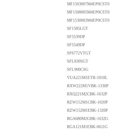
MF1503007M4EP0CST0
MF1508005M4EP0CST0
MF1530003M4EP0CST0
SF1585LGT
SF5539DP
SF5549DP
SF6772VTGT
SFL830SGT
SFL900CSG
VUA221M1ETR-1010L
RXW222M1VBK-1330P
RXQ221M2CBK-1632P
RZW152M1CBK-1020P
RZW152M1EBK-1320P
RGA680M2GBK-1632G
RGA121M1EBK-0611G