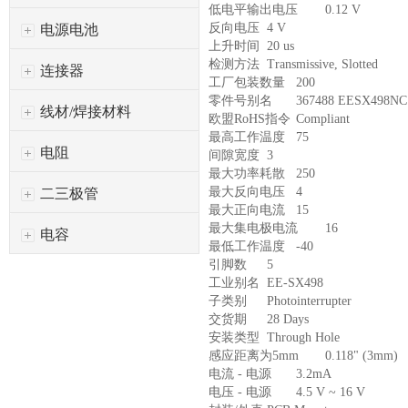
低电平输出电压
0.12 V
反向电压
4 V
电源电池
上升时间
20 us
检测方法
Transmissive, Slotted
连接器
工厂包装数量
200
零件号别名
367488 EESX498NC
线材/焊接材料
欧盟RoHS指令
Compliant
最高工作温度
75
电阻
间隙宽度
3
最大功率耗散
250
最大反向电压
4
二三极管
最大正向电流
15
最大集电极电流
16
电容
最低工作温度
-40
引脚数
5
工业别名
EE-SX498
子类别
Photointerrupter
交货期
28 Days
安装类型
Through Hole
感应距离为5mm
0.118" (3mm)
电流 - 电源
3.2mA
电压 - 电源
4.5 V ~ 16 V