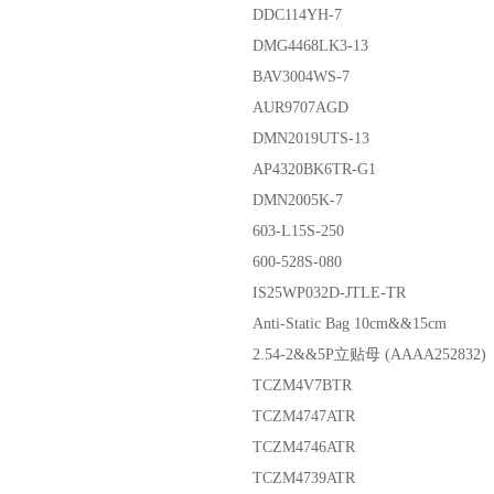
DDC114YH-7
DMG4468LK3-13
BAV3004WS-7
AUR9707AGD
DMN2019UTS-13
AP4320BK6TR-G1
DMN2005K-7
603-L15S-250
600-528S-080
IS25WP032D-JTLE-TR
Anti-Static Bag 10cm&&15cm
2.54-2&&5P立贴母 (AAAA252832)
TCZM4V7BTR
TCZM4747ATR
TCZM4746ATR
TCZM4739ATR