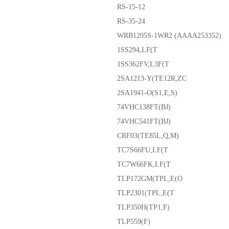
RS-15-12
RS-35-24
WRB1205S-1WR2 (AAAA253352)
1SS294,LF(T
1SS362FV,L3F(T
2SA1213-Y(TE12R,ZC
2SA1941-O(S1,E,S)
74VHC138FT(BJ)
74VHC541FT(BJ)
CRF03(TE85L,Q,M)
TC7S66FU,LF(T
TC7W66FK,LF(T
TLP172GM(TPL,E(O
TLP2301(TPL,E(T
TLP350H(TP1,F)
TLP559(F)