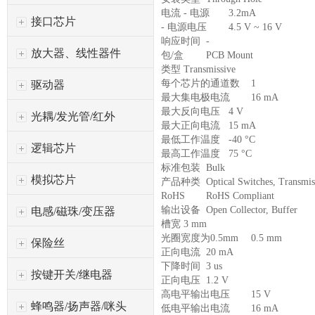
电流 - 电源
3.2mA
接口芯片
- 电源电压
4.5 V ~ 16 V
响应时间
-
放大器、线性器件
包/盒
PCB Mount
类型
Transmissive
每个芯片的通道数
1
驱动器
最大集电极电流
16 mA
最大反向电压
4 V
光耦/发光管/红外
最大正向电流
15 mA
最低工作温度
-40 °C
逻辑芯片
最高工作温度
75 °C
标准包装
Bulk
模拟芯片
产品种类
Optical Switches, Transmis
RoHS
RoHS Compliant
输出设备
Open Collector, Buffer
电感/磁珠/变压器
槽宽
3 mm
光圈宽度为0.5mm
0.5 mm
保险丝
正向电流
20 mA
下降时间
3 us
按键开关/继电器
正向电压
1.2 V
高电平输出电压
15 V
蜂鸣器/扬声器/咪头
低电平输出电流
16 mA